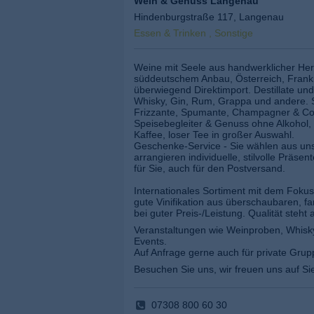
Wein & Genuss Langenau
Hindenburgstraße 117, Langenau
Essen & Trinken , Sonstige
Weine mit Seele aus handwerklicher Her
süddeutschem Anbau, Österreich, Frankre
überwiegend Direktimport. Destillate und S
Whisky, Gin, Rum, Grappa und andere.
Frizzante, Spumante, Champagner & Co
Speisebegleiter & Genuss ohne Alkohol,
Kaffee, loser Tee in großer Auswahl.
Geschenke-Service - Sie wählen aus uns
arrangieren individuelle, stilvolle Präse
für Sie, auch für den Postversand.
Internationales Sortiment mit dem Fokus
gute Vinifikation aus überschaubaren, f
bei guter Preis-/Leistung. Qualität steht a
Veranstaltungen wie Weinproben, Whisk
Events.
Auf Anfrage gerne auch für private Grup
Besuchen Sie uns, wir freuen uns auf Si
07308 800 60 30