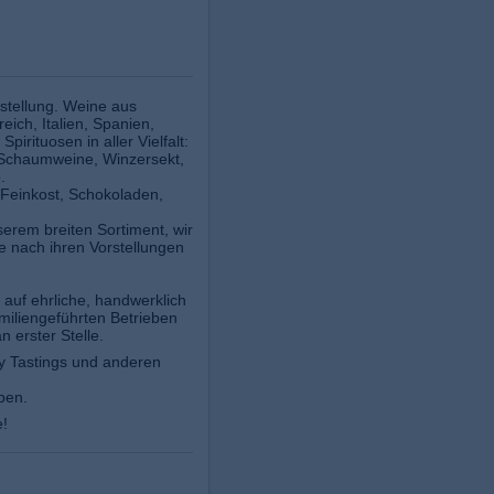
stellung. Weine aus
ich, Italien, Spanien,
pirituosen in aller Vielfalt:
 Schaumweine, Winzersekt,
.
 Feinkost, Schokoladen,
erem breiten Sortiment, wir
nte nach ihren Vorstellungen
 auf ehrliche, handwerklich
amiliengeführten Betrieben
n erster Stelle.
y Tastings und anderen
pen.
e!