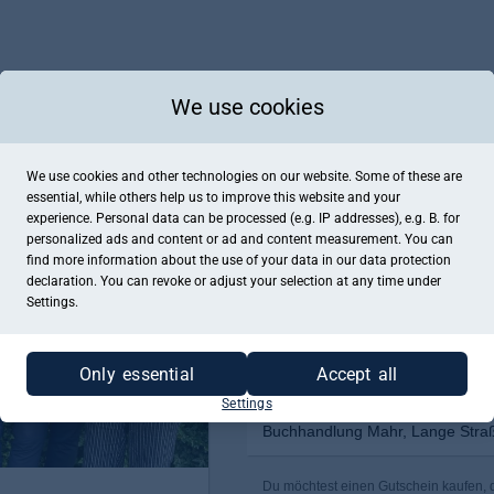
We use cookies
We use cookies and other technologies on our website. Some of these are
essential, while others help us to improve this website and your
experience. Personal data can be processed (e.g. IP addresses), e.g. B. for
personalized ads and content or ad and content measurement. You can
find more information about the use of your data in our
data protection
declaration. You can revoke or adjust your selection at any time under
Settings.
Only essential
Accept all
Settings
Buchhandlung Mahr, Lange Stra
Du möchtest einen Gutschein kaufen, d