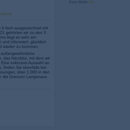
Dann klicke
hier
.
haltung
s 6-fach ausgezeichnet mit
1 gehörten wir zu den 3
ns liegt es sehr am
und informiert, glücklich
ld wieder zu kommen.
, außergewöhnliche
 das Herzblut, mit dem wir
. Eine exklusive Auswahl an
 finden Sie ebenfalls bei
esungen, über 1.000 in den
er die Grenzen Langenaus