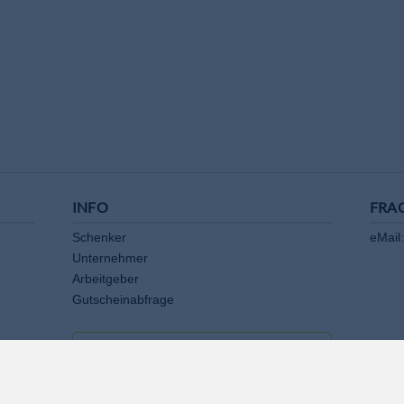
INFO
FRA
Schenker
eMail:
Unternehmer
Arbeitgeber
Gutscheinabfrage
AKZEPTANZSTELLE WERDEN